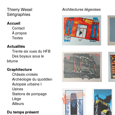
Thierry Wesel
Architectures liégeoises
Sérigraphies
Accueil
Contact
À propos
Textes
Actualités
Trente-six vues du HFB
Des boyaux sous le
bitume
Graphitecture
Châssis-croisés
Archéologie du quotidien
Autopsie urbaine I
Usines
Stations de pompage
Liège
Ailleurs
Du temps présent