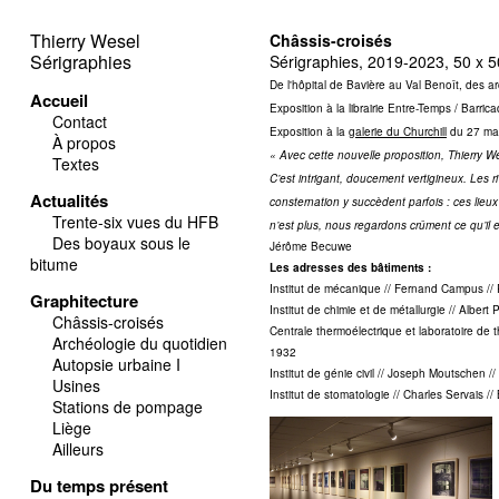
Thierry Wesel
Châssis-croisés
Sérigraphies
Sérigraphies, 2019-2023, 50 x 
De l'hôpital de Bavière au Val Benoît, des a
Accueil
Exposition à la librairie Entre-Temps / Barri
Contact
Exposition à la
galerie du Churchill
du 27 mar
À propos
« Avec cette nouvelle proposition, Thierry W
Textes
C’est intrigant, doucement vertigineux. Les ri
Actualités
consternation y succèdent parfois : ces lieu
Trente-six vues du HFB
n’est plus, nous regardons crûment ce qu’il 
Des boyaux sous le
Jérôme Becuwe
bitume
Les adresses des bâtiments :
Institut de mécanique // Fernand Campus // 
Graphitecture
Institut de chimie et de métallurgie // Albe
Châssis-croisés
Centrale thermoélectrique et laboratoire de
Archéologie du quotidien
1932
Autopsie urbaine I
Institut de génie civil // Joseph Moutschen 
Usines
Institut de stomatologie // Charles Servais /
Stations de pompage
Liège
Ailleurs
Du temps présent