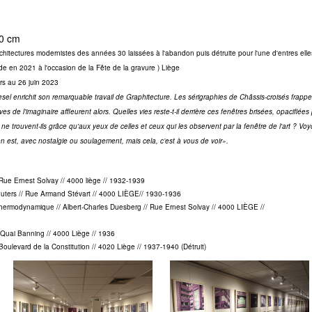
50 cm
rchitectures modernistes des années 30 laissées à l'abandon puis détruite pour l'une d'entres elle
cade en 2021 à l'occasion de la Fête de la gravure ) Liège
s au 26 juin 2023
esel enrichit son remarquable travail de Graphitecture. Les sérigraphies de Châssis-croisés frap
ves de l'imaginaire affleurent alors. Quelles vies reste-t-il derrière ces fenêtres brisées, opacifiée
x ne trouvent-ils grâce qu'aux yeux de celles et ceux qui les observent par la fenêtre de l'art 
en est, avec nostalgie ou soulagement, mais cela, c’est à vous de voir».
Rue Ernest Solvay // 4000 liège // 1932-1939
rt Puters // Rue Armand Stévart // 4000 LIÈGE// 1930-1936
 thermodynamique // Albert-Charles Duesberg // Rue Ernest Solvay // 4000 LIÈGE //
// Quai Banning // 4000 Liège // 1936
/ Boulevard de la Constitution // 4020 Liège // 1937-1940 (Détruit)