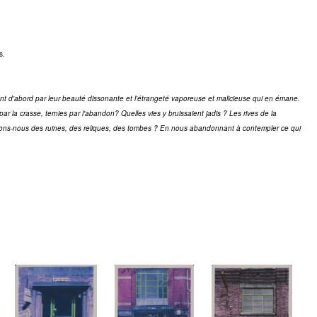
s.
pent d'abord par leur beauté dissonante et l'étrangeté vaporeuse et malicieuse qui en émane.
s par la crasse, ternies par l'abandon? Quelles vies y bruissaient jadis ? Les rives de la
? Voyons-nous des ruines, des reliques, des tombes ? En nous abandonnant à contempler ce qui